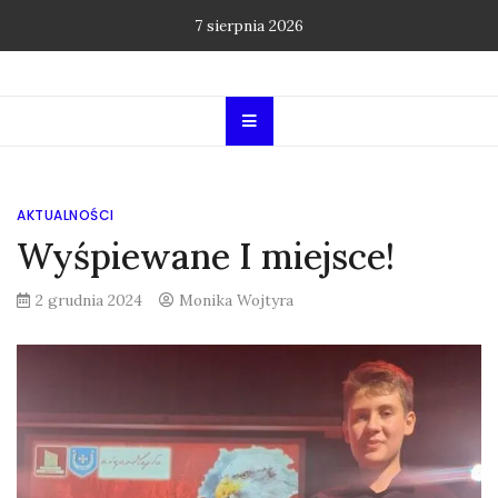
Skip
7 sierpnia 2026
to
content
AKTUALNOŚCI
Wyśpiewane I miejsce!
2 grudnia 2024
Monika Wojtyra