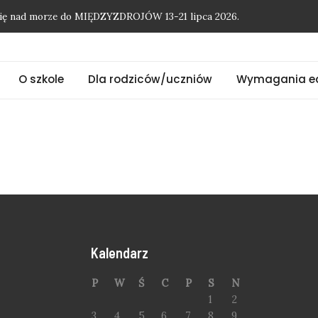
onię nad morze do MIĘDZYZDROJÓW 13-21 lipca 2026.
O szkole
Dla rodziców/uczniów
Wymagania e
Kalendarz
P
W
Ś
C
P
S
N
1
2
3
4
5
6
7
8
9