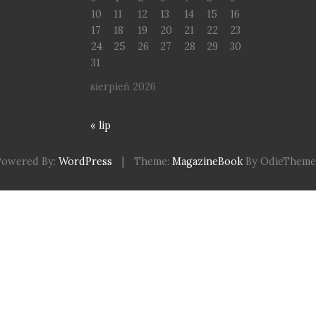
10
11
12
13
14
15
16
17
18
19
20
21
22
23
24
25
26
27
28
29
30
31
sierpień 2026
« lip
Powered By:
WordPress
|
Theme:
MagazineBook
By OdieTheme