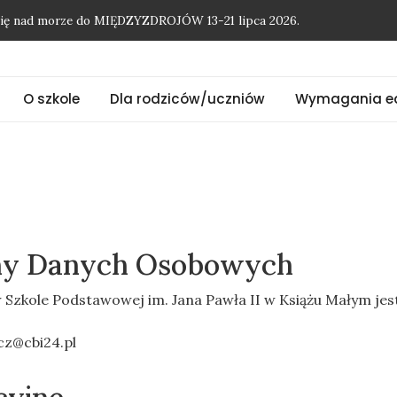
onię nad morze do MIĘDZYZDROJÓW 13-21 lipca 2026.
O szkole
Dla rodziców/uczniów
Wymagania e
ny Danych Osobowych
zkole Podstawowej im. Jana Pawła II w Książu Małym jest
cz@cbi24.pl