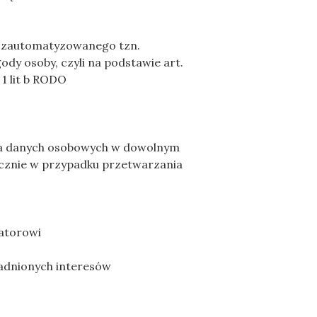
u zautomatyzowanego tzn.
dy osoby, czyli na podstawie art.
t 1 lit b RODO
nia danych osobowych w dowolnym
ącznie w przypadku przetwarzania
ratorowi
asadnionych interesów