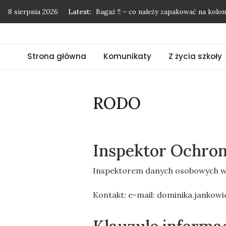
Skip
8 sierpnia 2026
Latest:
Bagaż !! – co należy zapakować na kol
to
Podziękowania nie mają końca…
content
Pożegnanie uczniów klasy 8
Strona główna
Komunikaty
Z życia szkoły
”Mój przyjaciel las”
Kolonie w Międzyzdrojach
RODO
Inspektor Ochro
Inspektorem danych osobowych w S
Kontakt: e-mail:
dominika.jankowi