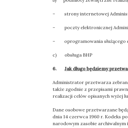
b) podmioty zewnętrzne realizuj
– strony internetowej Adminis
– poczty elektronicznej Admini
– oprogramowania służącego do 
c) obsługa BHP
6.
Jak długo będziemy przetw
Administrator przetwarza zebrane 
także zgodnie z przepisami prawn
realizacji celów opisanych wyżej 
Dane osobowe przetwarzane będą 
dnia 14 czerwca 1960 r. Kodeks pos
narodowym zasobie archiwalnym i a