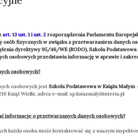
cyjne
z
art. 13 ust. 1 i ust. 2
rozporządzenia Parlamentu Europejsk
ony osób fizycznych w związku z przetwarzaniem danych 
hylenia dyrektywy 95/46/WE (RODO), Szkoła Podstawowa 
ch osobowych przedstawia informację w sprawie i zakresi
anych osobowych?
nych osobowych jest
Szkoła Podstawowa w Książu Małym
10 Książ Wielki, adres e-mail:
sp.ksiazmaly@interia.pl
ać informacje o przetwarzanych danych osobowych?
ch każda osoba może kontaktować się z naszym inspekto