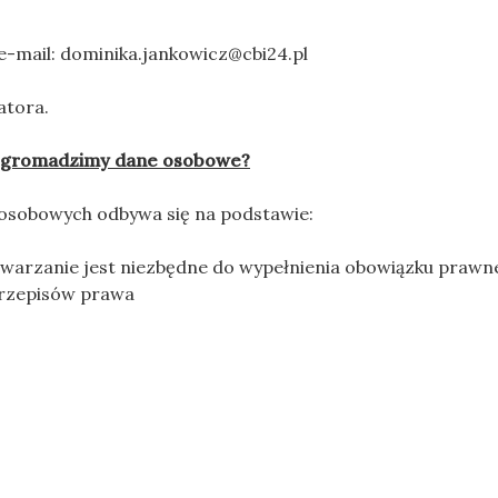
e-mail:
dominika.jankowicz@cbi24.pl
atora.
ej gromadzimy dane osobowe?
osobowych odbywa się na podstawie:
przetwarzanie jest niezbędne do wypełnienia obowiązku pra
przepisów prawa