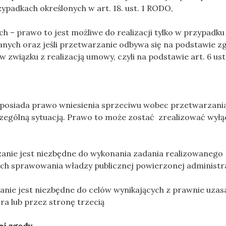
padkach określonych w art. 18. ust. 1 RODO,
 – prawo to jest możliwe do realizacji tylko w przypadk
ch oraz jeśli przetwarzanie odbywa się na podstawie zgo
 lub w związku z realizacją umowy, czyli na podstawie art. 6 us
ą posiada prawo wniesienia sprzeciwu wobec przetwarza
zególną sytuacją. Prawo to może zostać zrealizować wył
arzanie jest niezbędne do wykonania zadania realizowanego
ach sprawowania władzy publicznej powierzonej administ
arzanie jest niezbędne do celów wynikających z prawnie uz
a lub przez stronę trzecią