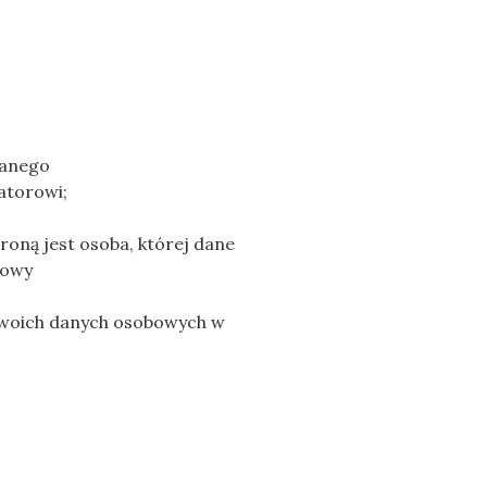
wanego
atorowi;
roną jest osoba, której dane
mowy
 swoich danych osobowych w