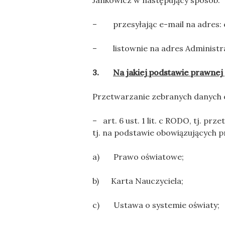
Jankowicz w następujący sposób:
– przesyłając e-mail na adres: 
– listownie na adres Administr
3.
Na jakiej podstawie prawn
Przetwarzanie zebranych danych 
– art. 6 ust. 1 lit. c RODO, tj. 
tj. na podstawie obowiązujących 
a) Prawo oświatowe;
b) Karta Nauczyciela;
c) Ustawa o systemie oświaty;