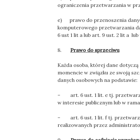
ograniczenia przetwarzania w przy
e) prawo do przenoszenia danych
komputerowego przetwarzania dany
6 ust 1 lit a lub art. 9 ust. 2 lit a
8.
Prawo do sprzeciwu
Każda osoba, której dane dotycz
momencie w związku ze swoją szc
danych osobowych na podstawie:
– art. 6 ust. 1 lit. e tj. przetw
w interesie publicznym lub w ram
– art. 6 ust. 1 lit. f tj. przetw
realizowanych przez administrator