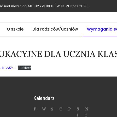
onię nad morze do MIĘDZYZDROJÓW 13-21 lipca 2026.
O szkole
Dla rodziców/uczniów
Wymagania e
KACYJNE DLA UCZNIA KLAS
-KLASY-1
Pobierz
Kalendarz
P
W
Ś
C
P
S
N
1
2