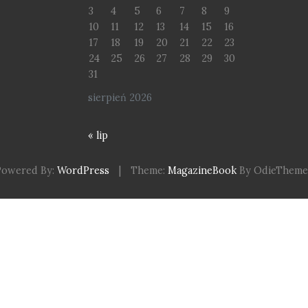
3
4
5
6
7
8
9
10
11
12
13
14
15
16
17
18
19
20
21
22
23
24
25
26
27
28
29
30
31
sierpień 2026
« lip
Powered By:
WordPress
|
Theme:
MagazineBook
By OdieTheme