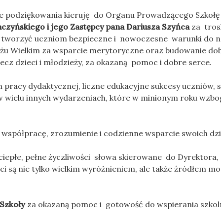
ne podziękowania kieruję do Organu Prowadzącego Szkołę
czyńskiego i jego Zastępcy pana Dariusza Szyńca
za tros
 tworzyć uczniom bezpieczne i nowoczesne warunki do na
u Wielkim za wsparcie merytoryczne oraz budowanie dob
cz dzieci i młodzieży, za okazaną pomoc i dobre serce.
pracy dydaktycznej, liczne edukacyjne sukcesy uczniów, 
w wielu innych wydarzeniach, które w minionym roku wzbog
 współpracę, zrozumienie i codzienne wsparcie swoich dzi
ciepłe, pełne życzliwości słowa skierowane do Dyrektora,
i są nie tylko wielkim wyróżnieniem, ale także źródłem mo
 Szkoły
za okazaną pomoc i gotowość do wspierania szkol