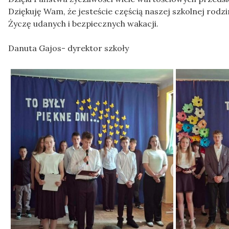
Dziękuję Wam, że jesteście częścią naszej szkolnej rodzi
Życzę udanych i bezpiecznych wakacji.
Danuta Gajos- dyrektor szkoły