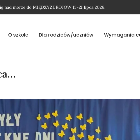
O szkole
Dla rodziców/uczniów
Wymagania e
onię nad morze do MIĘDZYZDROJÓW 13-21 lipca 2026.
ńca…