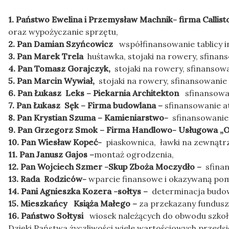
1. Państwo Ewelina i Przemysław Machnik- firma Callis
oraz wypożyczanie sprzętu,
2. Pan Damian Szyńcowicz
współfinansowanie tablicy i
3. Pan Marek Trela
huśtawka, stojaki na rowery, sfinans
4. Pan Tomasz Gorajczyk,
stojaki na rowery, sfinansowan
5. Pan Marcin Wywiał,
stojaki na rowery, sfinansowanie a
6. Pan Łukasz Leks – Piekarnia Architekton
sfinansowan
7. Pan Łukasz Sęk – Firma budowlana –
sfinansowanie at
8. Pan Krystian Szuma – Kamieniarstwo-
sfinansowanie a
9. Pan Grzegorz Smok – Firma Handlowo- Usługowa „O
10. Pan Wiesław Kopeć-
piaskownica, ławki na zewnątr
11. Pan Janusz Gajos –
montaż ogrodzenia,
12. Pan Wojciech Szmer -Skup Zboża Moczydło –
sfinan
13. Rada Rodziców-
wparcie finansowe i okazywaną po
14. Pani Agnieszka Kozera -sołtys –
determinacja budo
15. Mieszkańcy Książa Małego –
za przekazany fundusz 
16. Państwo Sołtysi
wiosek należących do obwodu szkoły
Dzięki Państwa życzliwości wiele wartościowych przeds