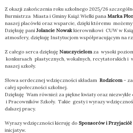
Z okazji zakończenia roku szkolnego 2025/26 szczegól
Burmistrza Miasta i Gminy Książ Wielki pana
Marka Płon
naszej placówki oraz wsparcie, dzięki któremu możemy
Dziękuję pani
Jolancie
Nowak
kierownikowi CUW w Książ
atmosfery, dziękuję Instytucjom współpracującym na rze
Z całego serca dziękuję
Nauczycielom
za wysoki poziom 
konkursach plastycznych, wokalnych, recytatorskich i 
naszej szkoły.
Słowa serdecznej wdzięczności składam
Rodzicom
– za
całej społeczności szkolnej.
Dziękuję Wam również za piękne kwiaty oraz niezwykle 
i Pracowników Szkoły. Takie gesty i wyrazy wdzięcznośc
dalszej pracy.
Wyrazy wdzięczności kieruję do
Sponsorów i Przyjaciół
inicjatyw.