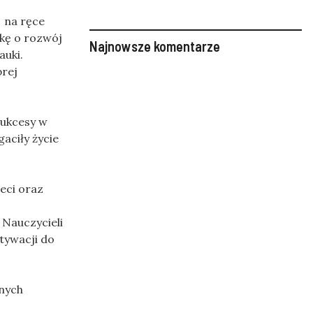
 na ręce
kę o rozwój
Najnowsze komentarze
uki.
rej
sukcesy w
aciły życie
eci oraz
 Nauczycieli
tywacji do
nych