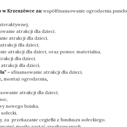
to w Krzeszówce za:
współfinansowanie ogrodzenia panelo
nteraktywnej,
owanie atrakcji dla dzieci,
ie atrakcji dla dzieci,
trakcji dla dzieci,
ie atrakcji dla dzieci, oraz pomoc materialna,
rakcji dla dzieci,
trakcji dla dzieci,
la” –
sfinansowanie atrakcji dla dzieci,
z
,
montaż ogrodzenia
,
sowanie atrakcji dla dzieci,
moc,
wy nowego boiska,
sołecki,
, za przekazanie cegiełki z funduszu sołeckiego.
ięwzięć mogło zostać zrealizowanych.