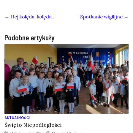
←
Hej kolęda, kolęda…
Spotkanie wigilijne
→
Podobne artykuły
AKTUALNOŚCI
Święto Niepodległości