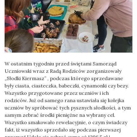
W ostatnim tygodniu przed świętami Samorząd
Uczniowski wraz z Radą Rodziców zorganizowały
„Słodki Kiermasz” , podczas którego sprzedawane
były ciasta, ciasteczka, babeczki, cynamonki czy bezy.
Wszystko przygotowane przez uczniów i ich
rodziców. Już od samego rana ustawiała się kolejka
uczniów by spróbować tych pysznych słodkości, a tym
samym zebrać środki pieniężne na wybrany cel.
Wszystko smakowało rewelacyjnie, o czym świadczy
fakt, iż wszystko sprzedało się podczas pierwszej
przerwy! Udało się zebrać sumę aż 1296,5 zł !