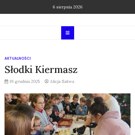
Skip
6 sierpnia 2026
to
content
AKTUALNOŚCI
Słodki Kiermasz
19 grudnia 2025
Alicja Sakwa