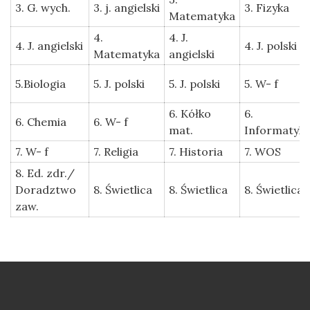
3. G. wych.
3. j. angielski
3. Fizyka
Matematyka
4.
4. J.
4. J. angielski
4. J. polski
Matematyka
angielski
5.Biologia
5. J. polski
5. J. polski
5. W- f
6. Kółko
6.
6. Chemia
6. W- f
mat.
Informatyk
7. W- f
7. Religia
7. Historia
7. WOS
8. Ed. zdr./
Doradztwo
8. Świetlica
8. Świetlica
8. Świetlica
zaw.