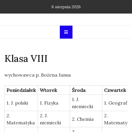
Skip
6 sierpnia 2026
to
content
Klasa VIII
wychowawca p. Bożena Janus
Poniedziałek
Wtorek
Środa
Czwartek
1. J.
1. J. polski
1. Fizyka
1. Geografia
niemiecki
2.
2. J.
2.
2. Chemia
Matematyka
niemiecki
Matematyk
3.