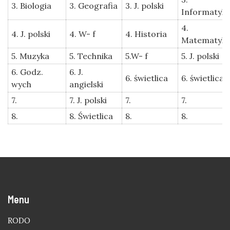
3. Biologia
3. Geografia
3. J. polski
Informatyk
4.
4. J. polski
4. W- f
4. Historia
Matematyk
5. Muzyka
5. Technika
5.W- f
5. J. polski
6. Godz.
6. J.
6. świetlica
6. świetlica
wych
angielski
7.
7. J. polski
7.
7.
8.
8. Świetlica
8.
8.
Menu
RODO