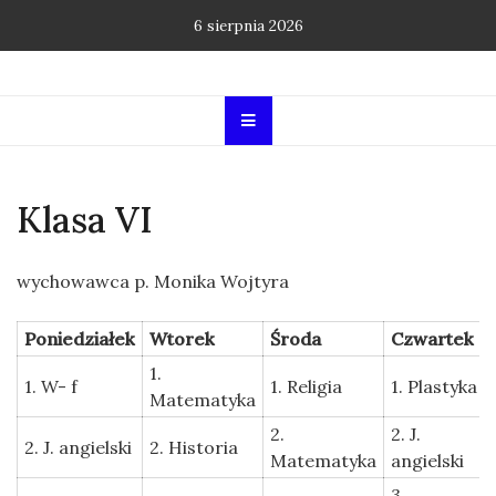
Skip
6 sierpnia 2026
to
content
Klasa VI
wychowawca p. Monika Wojtyra
Poniedziałek
Wtorek
Środa
Czwartek
1.
1. W- f
1. Religia
1. Plastyka
Matematyka
2.
2. J.
2. J. angielski
2. Historia
Matematyka
angielski
3.