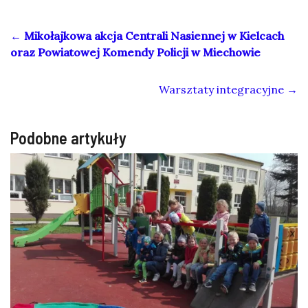
←
Mikołajkowa akcja Centrali Nasiennej w Kielcach
oraz Powiatowej Komendy Policji w Miechowie
Warsztaty integracyjne
→
Podobne artykuły