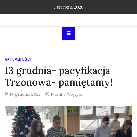
Skip
7 sierpnia 2026
to
content
AKTUALNOŚCI
13 grudnia- pacyfikacja
Trzonowa- pamiętamy!
14 grudnia 2022
Monika Wojtyra