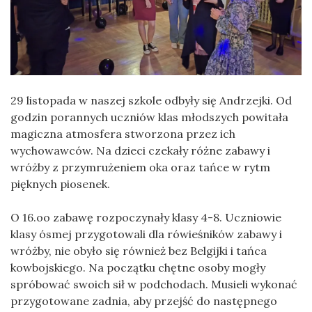
29 listopada w naszej szkole odbyły się Andrzejki. Od
godzin porannych uczniów klas młodszych powitała
magiczna atmosfera stworzona przez ich
wychowawców. Na dzieci czekały różne zabawy i
wróżby z przymrużeniem oka oraz tańce w rytm
pięknych piosenek.
O 16.oo zabawę rozpoczynały klasy 4-8. Uczniowie
klasy ósmej przygotowali dla rówieśników zabawy i
wróżby, nie obyło się również bez Belgijki i tańca
kowbojskiego. Na początku chętne osoby mogły
spróbować swoich sił w podchodach. Musieli wykonać
przygotowane zadnia, aby przejść do następnego