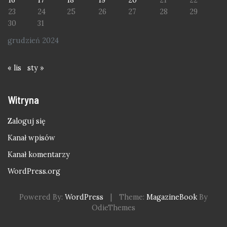
23
24
25
26
27
28
29
30
31
grudzień 2024
« lis
sty »
Witryna
Zaloguj się
Kanał wpisów
Kanał komentarzy
WordPress.org
Powered By:
WordPress
|
Theme:
MagazineBook
By
OdieThemes