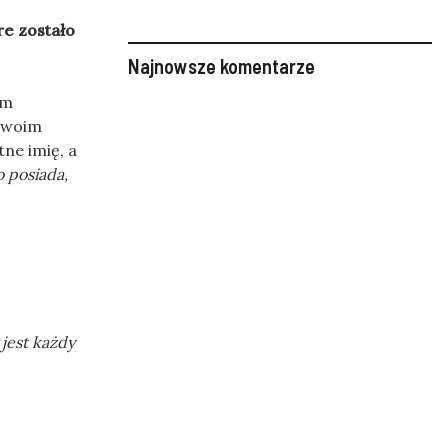
re zostało
Najnowsze komentarze
ym
 swoim
ne imię, a
o posiada,
jest każdy