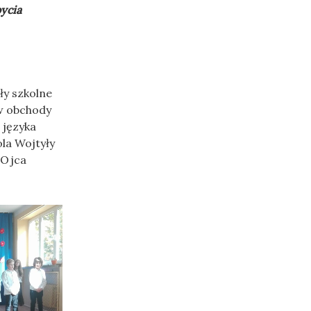
bycia
ły szkolne
 w obchody
 języka
la Wojtyły
 Ojca