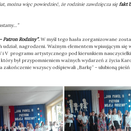
at, można więc powiedzieć, że rodzinie zawdzięcza się
fakt 
astamy…”
 – Patron Rodziny”
.
W myśl tego hasła zorganizowane zosta
 nich udział, nagrodzeni. Ważnym elementem wpisującym się
V i V programu artystycznego pod kierunkiem nauczycielki
, który był przypomnieniem ważnych wydarzeń z życia Karo
a zakończenie wszyscy odśpiewali „Barkę” – ulubioną pieśń