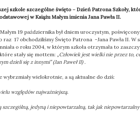
ej szkole szczególne święto – Dzień Patrona Szkoły, któ
odstawowej w Książu Małym imienia Jana Pawła II.
Małym 19 października był dniem uroczystym, poświęcon
po raz 17 obchodziliśmy Święto Patrona –Jana Pawła II. W
iała o roku 2004, w którym szkoła otrzymała to zaszczyt
które stały się mottem:
„Człowiek jest wielki nie przez to, c
ym dzieli się z innymi” (Jan Paweł II) .
 wybrzmiały wielokrotnie, a są aktualne do dziś:
 wielu względów najważniejszą.
szczególną, jedyną i niepowtarzalną, tak jak niepowtarzalny 