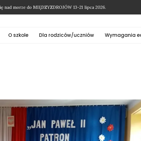
O szkole
Dla rodziców/uczniów
Wymagania e
onię nad morze do MIĘDZYZDROJÓW 13-21 lipca 2026.