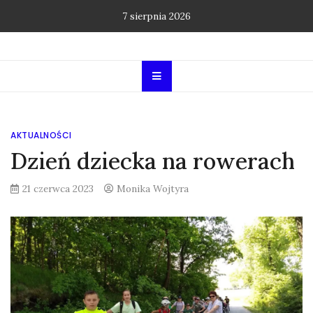
Skip
7 sierpnia 2026
to
content
AKTUALNOŚCI
Dzień dziecka na rowerach
21 czerwca 2023
Monika Wojtyra