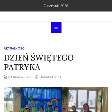
Skip
7 sierpnia 2026
to
content
AKTUALNOŚCI
DZIEŃ ŚWIĘTEGO
PATRYKA
20 marca 2023
Danuta Gajos