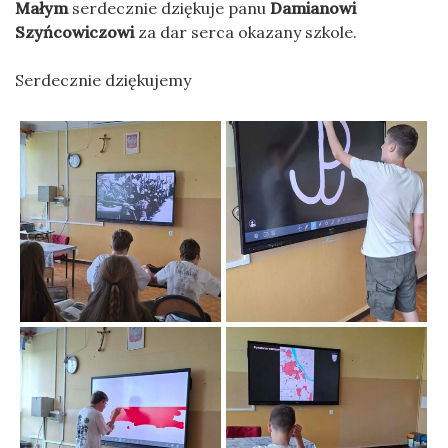
Małym
serdecznie dziękuje panu
Damianowi
Szyńcowiczowi
za dar serca okazany szkole.
Serdecznie dziękujemy