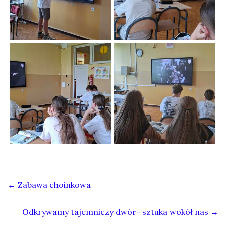
←
Zabawa choinkowa
Odkrywamy tajemniczy dwór- sztuka wokół nas
→