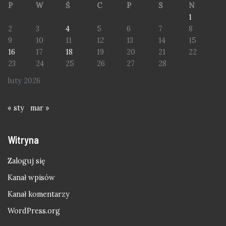
P
W
Ś
C
P
S
N
1
2
3
4
5
6
7
8
9
10
11
12
13
14
15
16
17
18
19
20
21
22
23
24
25
26
27
28
luty 2026
« sty
mar »
Witryna
Zaloguj się
Kanał wpisów
Kanał komentarzy
WordPress.org