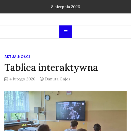
Skip
8 sierpnia 2026
to
content
AKTUALNOŚCI
Tablica interaktywna
4 lutego 2026
Danuta Gajos