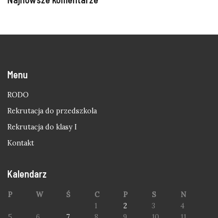
Menu
RODO
Rekrutacja do przedszkola
Rekrutacja do klasy I
Kontakt
Kalendarz
P
W
Ś
C
P
S
N
1
2
3
4
5
6
7
8
9
10
11