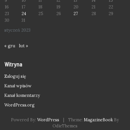
9
10
11
12
13
14
15
16
17
18
19
20
21
22
23
24
25
26
27
28
29
30
31
styczeń 2023
« gru
lut »
Witryna
Zaloguj się
Kanał wpisów
Kanał komentarzy
WordPress.org
Powered By:
WordPress
|
Theme:
MagazineBook
By
OdieThemes