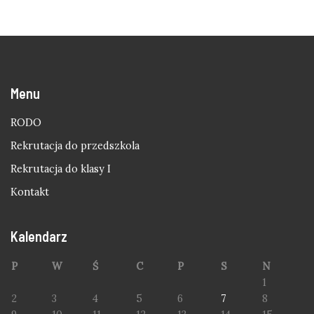
Menu
RODO
Rekrutacja do przedszkola
Rekrutacja do klasy I
Kontakt
Kalendarz
P
W
Ś
C
P
S
N
1
2
3
4
5
6
7
8