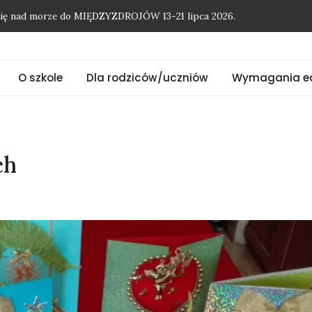
onię nad morze do MIĘDZYZDROJÓW 13-21 lipca 2026.
O szkole
Dla rodziców/uczniów
Wymagania e
ch