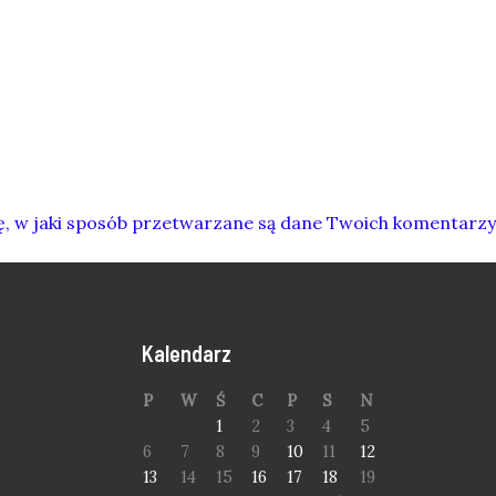
ę, w jaki sposób przetwarzane są dane Twoich komentarzy
Kalendarz
P
W
Ś
C
P
S
N
1
2
3
4
5
6
7
8
9
10
11
12
13
14
15
16
17
18
19