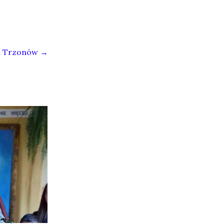
si Trzonów
→