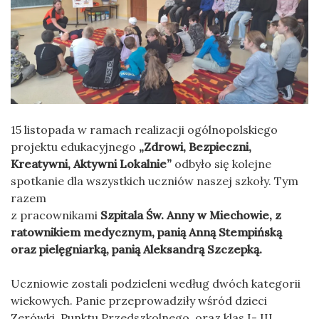
15 listopada w ramach realizacji ogólnopolskiego
projektu edukacyjnego
„Zdrowi, Bezpieczni,
Kreatywni, Aktywni Lokalnie”
odbyło się kolejne
spotkanie dla wszystkich uczniów naszej szkoły. Tym
razem
z pracownikami
Szpitala Św. Anny w Miechowie, z
ratownikiem medycznym, panią Anną Stempińską
oraz pielęgniarką, panią Aleksandrą Szczepką.
Uczniowie zostali podzieleni według dwóch kategorii
wiekowych. Panie przeprowadziły wśród dzieci
Zerówki, Punktu Przedszkolnego, oraz klas I- III