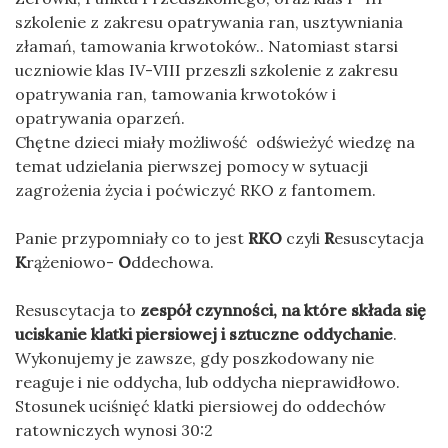
szkolenie z zakresu opatrywania ran, usztywniania
złamań, tamowania krwotoków.. Natomiast starsi
uczniowie klas IV-VIII przeszli szkolenie z zakresu
opatrywania ran, tamowania krwotoków i
opatrywania oparzeń.
Chętne dzieci miały możliwość odświeżyć wiedzę na
temat udzielania pierwszej pomocy w sytuacji
zagrożenia życia i poćwiczyć RKO z fantomem.
Panie przypomniały co to jest
RKO
czyli
R
esuscytacja
K
rążeniowo-
O
ddechowa.
Resuscytacja to
zespół czynności, na które składa się
uciskanie klatki piersiowej i sztuczne oddychanie
.
Wykonujemy je zawsze, gdy poszkodowany nie
reaguje i nie oddycha, lub oddycha nieprawidłowo.
Stosunek uciśnięć klatki piersiowej do oddechów
ratowniczych wynosi 30:2