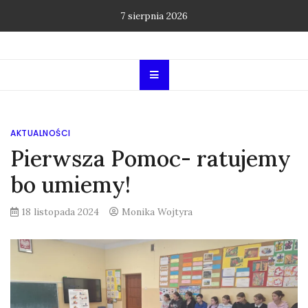
Skip
7 sierpnia 2026
to
content
AKTUALNOŚCI
Pierwsza Pomoc- ratujemy
bo umiemy!
18 listopada 2024
Monika Wojtyra