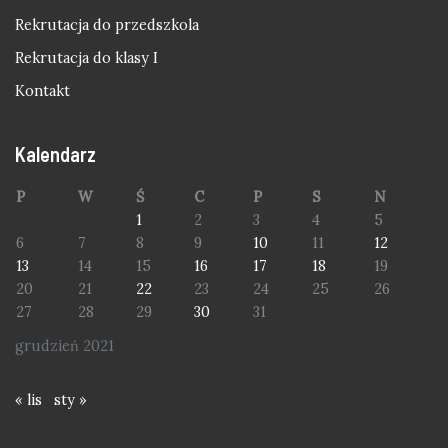
Rekrutacja do przedszkola
Rekrutacja do klasy I
Kontakt
Kalendarz
P
W
Ś
C
P
S
N
1
2
3
4
5
6
7
8
9
10
11
12
13
14
15
16
17
18
19
20
21
22
23
24
25
26
27
28
29
30
31
grudzień 2021
« lis
sty »