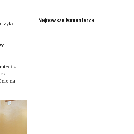
Najnowsze komentarze
orzyła
 w
mieci z
ek.
lnie na