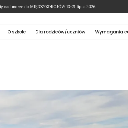
O szkole
Dla rodziców/uczniów
Wymagania e
onię nad morze do MIĘDZYZDROJÓW 13-21 lipca 2026.