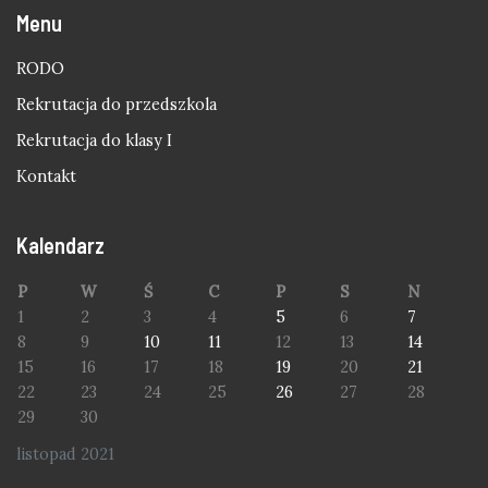
Menu
RODO
Rekrutacja do przedszkola
Rekrutacja do klasy I
Kontakt
Kalendarz
P
W
Ś
C
P
S
N
1
2
3
4
5
6
7
8
9
10
11
12
13
14
15
16
17
18
19
20
21
22
23
24
25
26
27
28
29
30
listopad 2021