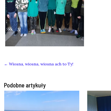
←
Wiosna, wiosna, wiosna ach to Ty!
Podobne artykuły