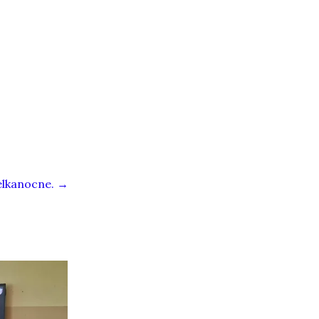
elkanocne.
→