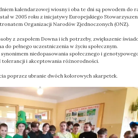
niem kalendarzowej wiosny i oba te dni są powodem do ra
tał w 2005 roku z inicjatywy Europejskiego Stowarzyszen
atronatem Organizacji Narodów Zjednoczonych (ONZ).
osoby z zespołem Downa i ich potrzeby, zwiększenie świad
 do pełnego uczestniczenia w życiu społecznym.
e synonimem niedopasowania społecznego i genotypowego
 tolerancji i akceptowania różnorodności.
cia poprzez ubranie dwóch kolorowych skarpetek.