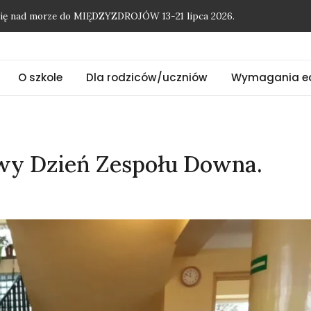
O szkole
Dla rodziców/uczniów
Wymagania e
onię nad morze do MIĘDZYZDROJÓW 13-21 lipca 2026.
wy Dzień Zespołu Downa.