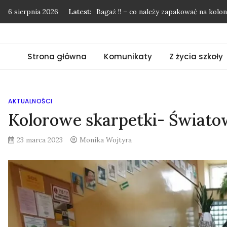
Skip
6 sierpnia 2026
Latest:
Podziękowania nie mają końca…
to
Pożegnanie uczniów klasy 8
content
”Mój przyjaciel las”
Strona główna
Komunikaty
Z życia szkoły
Kolonie w Międzyzdrojach
Bagaż !! – co należy zapakować na kol
AKTUALNOŚCI
Kolorowe skarpetki- Świato
23 marca 2023
Monika Wojtyra