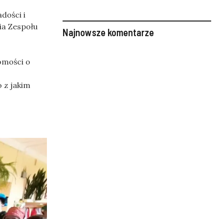
dości i
ia Zespołu
Najnowsze komentarze
omości o
 z jakim