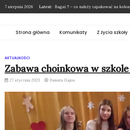
Skip
7 sierpnia 2026
Latest:
Podziękowania nie mają końca…
to
Pożegnanie uczniów klasy 8
content
”Mój przyjaciel las”
Strona główna
Komunikaty
Z życia szkoły
Kolonie w Międzyzdrojach
Bagaż !! – co należy zapakować na kol
AKTUALNOŚCI
Zabawa choinkowa w szkole
27 stycznia 2023
Danuta Gajos