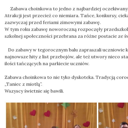
Zabawa choinkowa to jedno z najbardziej oczekiwanyc
Atrakcji jest przecież co niemiara. Tańce, konkursy, ci
zazwyczaj przed feriami zimowymi zabawę.
W tym roku zabawę noworoczną rozpoczęły przedszkolaki
szkolnej społeczności przebrana za różne postacie ze św
Do zabawy w tegorocznym balu zapraszali uczniowie kla
najnowsze hity z list przebojów, ale też utwory nieco s
ilości tańczących na parkiecie uczniów.
Zabawa choinkowa to nie tyko dyskoteka. Tradycją coroc
„Taniec z miotłą”.
Wszyscy świetnie się bawili.