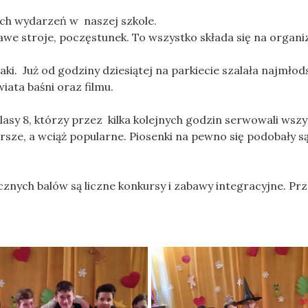
h wydarzeń w naszej szkole.
ekawe stroje, poczęstunek. To wszystko składa się na organ
. Już od godziny dziesiątej na parkiecie szalała najmłod
iata baśni oraz filmu.
sy 8, którzy przez kilka kolejnych godzin serwowali wsz
tarsze, a wciąż popularne. Piosenki na pewno się podobały 
znych balów są liczne konkursy i zabawy integracyjne. Pr