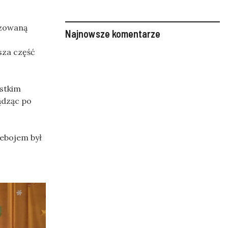
izowaną
Najnowsze komentarze
sza część
ystkim
sądząc po
zebojem był