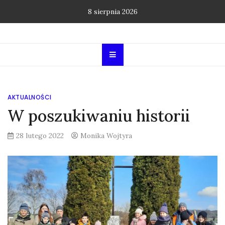
Skip
8 sierpnia 2026
to
content
AKTUALNOŚCI
W poszukiwaniu historii
28 lutego 2022
Monika Wojtyra