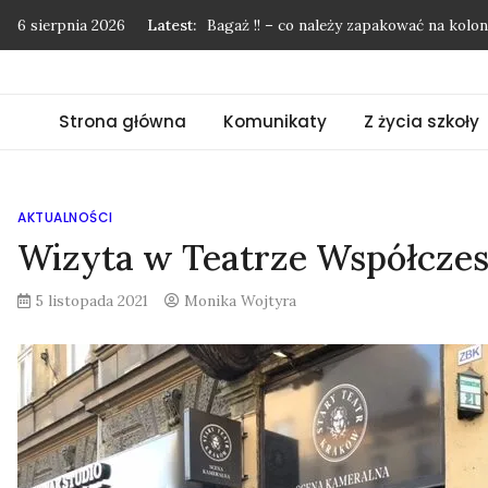
Skip
6 sierpnia 2026
Latest:
Bagaż !! – co należy zapakować na kol
to
Podziękowania nie mają końca…
content
Pożegnanie uczniów klasy 8
Strona główna
Komunikaty
Z życia szkoły
”Mój przyjaciel las”
Kolonie w Międzyzdrojach
AKTUALNOŚCI
Wizyta w Teatrze Współcze
5 listopada 2021
Monika Wojtyra