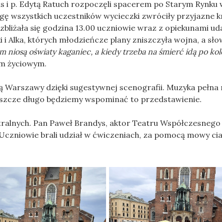
 i p. Edytą Ratuch rozpoczęli spacerem po Starym Rynku 
wagę wszystkich uczestników wycieczki zwróciły przyjazne 
zbliżała się godzina 13.00 uczniowie wraz z opiekunami uda
ki i Alka, których młodzieńcze plany zniszczyła wojna, a sło
 niosą oświaty kaganiec, a kiedy trzeba na śmierć idą po kole
em życiowym.
 Warszawy dzięki sugestywnej scenografii. Muzyka pełna 
 jeszcze długo będziemy wspominać to przedstawienie.
atralnych. Pan Paweł Brandys, aktor Teatru Współczesnego
Uczniowie brali udział w ćwiczeniach, za pomocą mowy cia