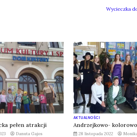
Wycieczka d
AKTUALNOŚCI
cka pełen atrakcji
Andrzejkowo- kolorow
023
Danuta Gajos
28 listopada 2022
Monika