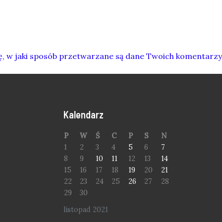
ę, w jaki sposób przetwarzane są dane Twoich komentarzy
Kalendarz
P
W
Ś
C
P
S
N
1
2
3
4
5
6
7
8
9
10
11
12
13
14
15
16
17
18
19
20
21
22
23
24
25
26
27
28
29
30
listopad 2021