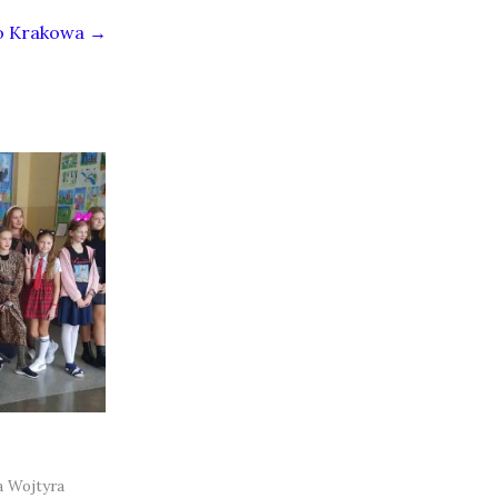
o Krakowa
→
o
 Wojtyra