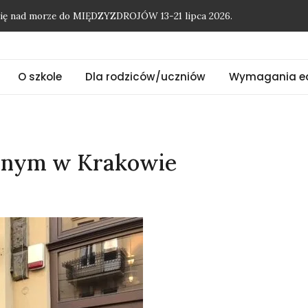
onię nad morze do MIĘDZYZDROJÓW 13-21 lipca 2026.
O szkole
Dla rodziców/uczniów
Wymagania e
snym w Krakowie