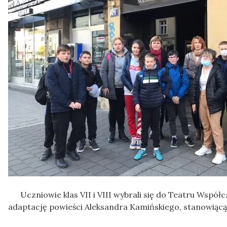
Uczniowie klas VII i VIII wybrali się do Teatru Współc
adaptację powieści Aleksandra Kamińskiego, stanowiącą 