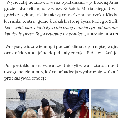
Wycieczkę uczniowie wraz opiekunami – p. Bożeną Janus
gdzie usłyszeli hejnał z wieży Kościoła Mariackiego. U
gołębie piękne, tak licznie zgromadzone na rynku. Kiedy 
kierunku teatru, gdzie śledzili historię życia Rudego, Zoś
Lecz zaklinam, niech żywi nie tracą nadziei i przed narodem
kamienie przez Boga rzucane na szaniec „
stały się mott
Wszyscy widzowie mogli poczuć klimat ogarniętej wojną
oraz efekty specjalne dopełniały całości. Pełni wrażeń
Po spektaklu uczniowie uczestniczyli w warsztatach te
uwagę na elementy, które pobudzają wyobraźnię widza. 
przekazywali emocje.