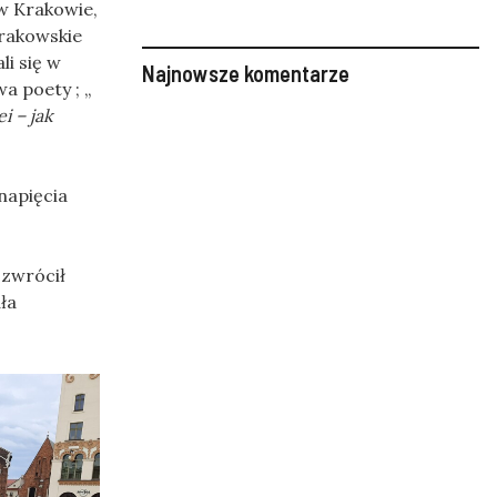
w Krakowie,
krakowskie
li się w
Najnowsze komentarze
wa poety ; „
i – jak
napięcia
 zwrócił
ła