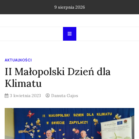
Skip
9 sierpnia 2026
to
content
AKTUALNOŚCI
II Małopolski Dzień dla
Klimatu
3 kwietnia 2023
Danuta Gajos