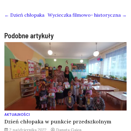
←
Dzień chłopaka
Wycieczka filmowo- historyczna
→
Podobne artykuły
AKTUALNOŚCI
Dzień chłopaka w punkcie przedszkolnym
2 października 2022
Danuta Gajos