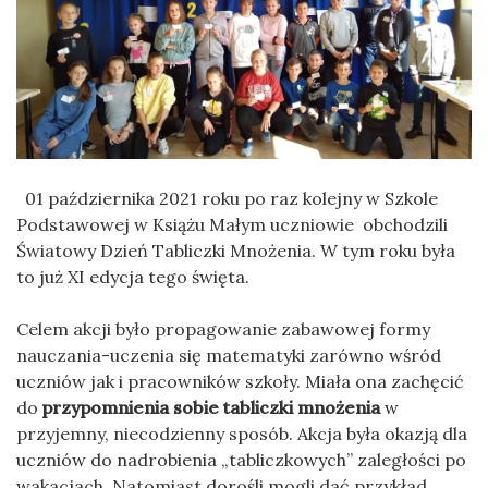
01 października 2021 roku po raz kolejny w Szkole
Podstawowej w Książu Małym uczniowie obchodzili
Światowy Dzień Tabliczki Mnożenia. W tym roku była
to już XI edycja tego święta.
Celem akcji było propagowanie zabawowej formy
nauczania-uczenia się matematyki zarówno wśród
uczniów jak i pracowników szkoły. Miała ona zachęcić
do
przypomnienia sobie tabliczki mnożenia
w
przyjemny, niecodzienny sposób. Akcja była okazją dla
uczniów do nadrobienia „tabliczkowych” zaległości po
wakacjach. Natomiast dorośli mogli dać przykład