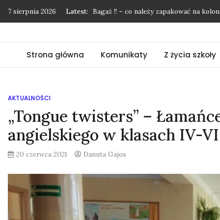
Skip
7 sierpnia 2026
Latest:
Bagaż !! – co należy zapakować na kol
to
Podziękowania nie mają końca…
content
Pożegnanie uczniów klasy 8
Strona główna
Komunikaty
Z życia szkoły
”Mój przyjaciel las”
Kolonie w Międzyzdrojach
AKTUALNOŚCI
„Tongue twisters” – Łamańc
angielskiego w klasach IV-VI
20 czerwca 2021
Danuta Gajos