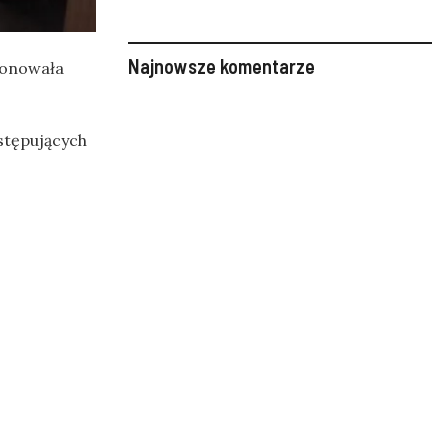
Najnowsze komentarze
ponowała
stępujących