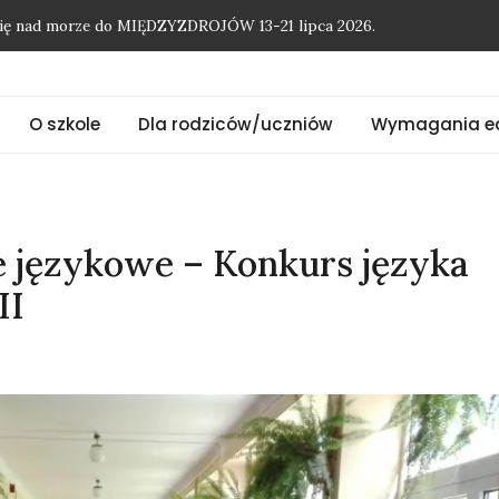
onię nad morze do MIĘDZYZDROJÓW 13-21 lipca 2026.
O szkole
Dla rodziców/uczniów
Wymagania e
e językowe – Konkurs języka
II