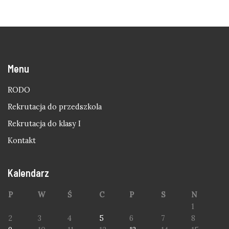
Menu
RODO
Rekrutacja do przedszkola
Rekrutacja do klasy I
Kontakt
Kalendarz
P
W
Ś
C
P
S
N
1
2
3
4
5
6
7
8