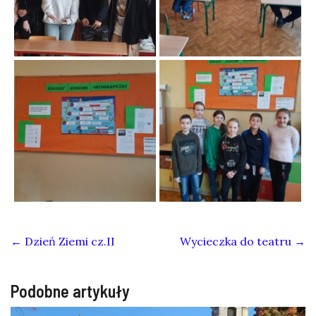
←
Dzień Ziemi cz.II
Wycieczka do teatru
→
Podobne artykuły