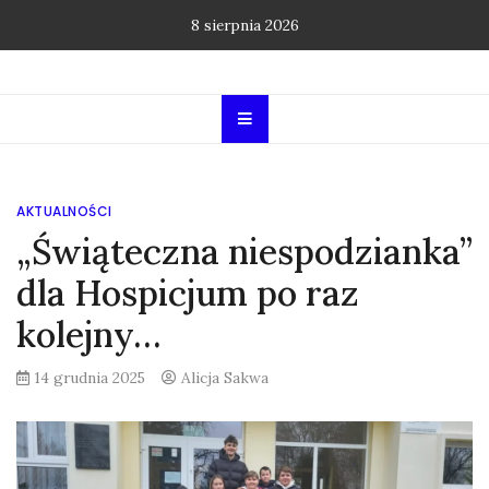
Skip
8 sierpnia 2026
to
content
AKTUALNOŚCI
„Świąteczna niespodzianka”
dla Hospicjum po raz
kolejny…
14 grudnia 2025
Alicja Sakwa