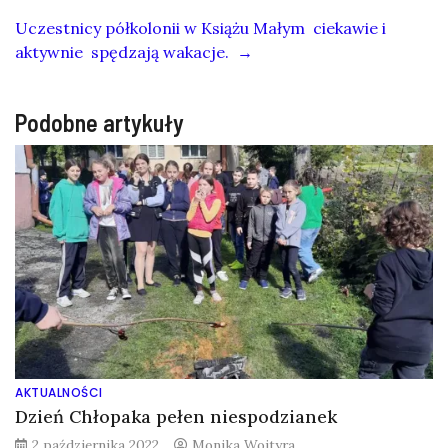
Uczestnicy półkolonii w Książu Małym ciekawie i
aktywnie spędzają wakacje.
→
Podobne artykuły
AKTUALNOŚCI
Dzień Chłopaka pełen niespodzianek
2 października 2022
Monika Wojtyra