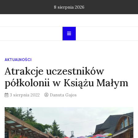
Skip
8 sierpnia 2026
to
content
AKTUALNOŚCI
Atrakcje uczestników
półkolonii w Książu Małym
3 sierpnia 2022
Danuta Gajos