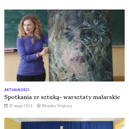
AKTUALNOŚCI
Spotkania ze sztuką- warsztaty malarskie
15 maja 2024
Monika Wojtyra