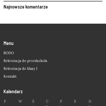
Najnowsze komentarze
Menu
RODO
Rekrutacja do przedszkola
Rekrutacja do klasy I
Kontakt
Kalendarz
P
W
Ś
C
P
S
N