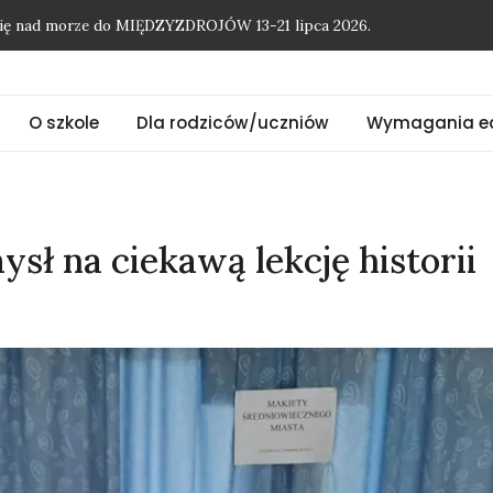
O szkole
Dla rodziców/uczniów
Wymagania e
onię nad morze do MIĘDZYZDROJÓW 13-21 lipca 2026.
sł na ciekawą lekcję historii