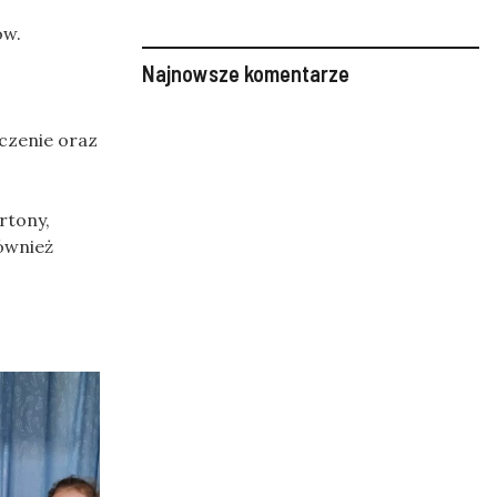
ów.
Najnowsze komentarze
aczenie oraz
rtony,
również