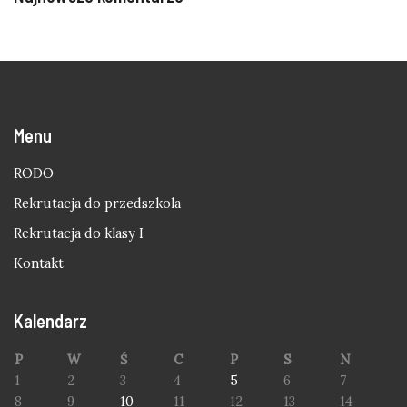
Menu
RODO
Rekrutacja do przedszkola
Rekrutacja do klasy I
Kontakt
Kalendarz
P
W
Ś
C
P
S
N
1
2
3
4
5
6
7
8
9
10
11
12
13
14