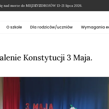
O szkole
Dla rodziców/uczniów
Wymagania e
enie Konstytucji 3 Maja.