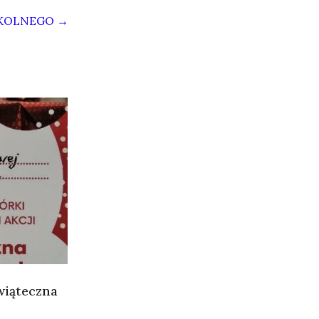
ZKOLNEGO
→
wiąteczna