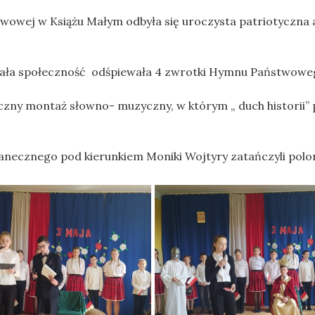
tawowej w Książu Małym odbyła się uroczysta patriotyczna
y cała społeczność odśpiewała 4 zwrotki Hymnu Państwowe
tyczny montaż słowno- muzyczny, w którym „ duch historii”
tanecznego pod kierunkiem Moniki Wojtyry zatańczyli polo