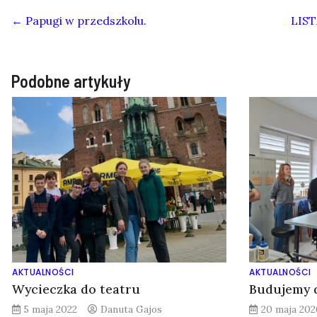
←
Papugi w przedszkolu.
LIS
Podobne artykuły
AKTUALNOŚCI
AKTUALNOŚCI
Wycieczka do teatru
Budujemy 
5 maja 2022
Danuta Gajos
20 maja 202