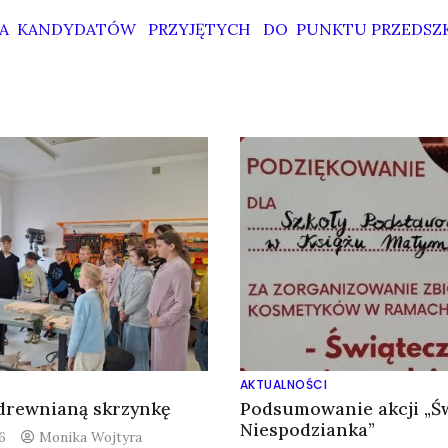
TA KANDYDATÓW PRZYJĘTYCH DO PUNKTU PRZEDS
AKTUALNOŚCI
drewnianą skrzynkę
Podsumowanie akcji „Ś
Niespodzianka”
6
Monika Wojtyra