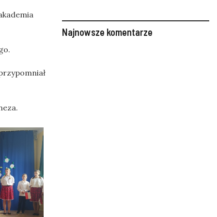
 akademia
Najnowsze komentarze
go.
 przypomniał
neza.