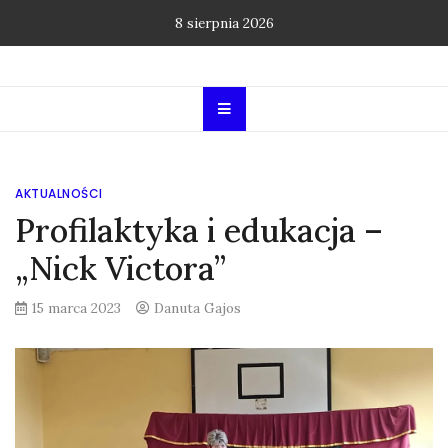
Skip
8 sierpnia 2026
to
content
AKTUALNOŚCI
Profilaktyka i edukacja –
„Nick Victora”
15 marca 2023
Danuta Gajos