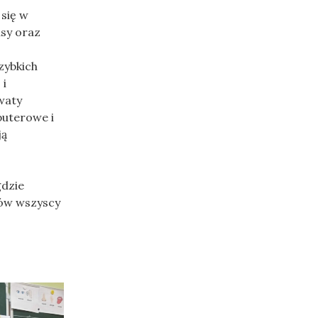
 się w
asy oraz
zybkich
 i
waty
puterowe i
ją
gdzie
ojów wszyscy