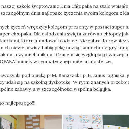
naszej szkole świętowanie Dnia Chłopaka na stale wpisało
 szczególnym dniu najlepsze życzenia swoim kolegom z kl
ch życzeń wręczyły kolegom prezenty w postaci super s
per chłopaka. Dla osłodzenia święta zarówno chłopcy jak
ukierkami, które ufundowali rodzice. Nie zabrakło również 
nich niezłe urwisy. Lubią piłkę nożną, samochody, gry kom
akami, czy mechanikami! Czasem się wygłupiają i zaczepia
OPAKA” minęły w sympatycznej i miłej atmosferze.
czynki pod opieką p. M. Banaszek i p. B. Janus ogniska, 
zyscy udali się na szkolną dyskotekę. W rytm znanych przeb
wspólne zabawy, a w szczególności wspólna belgijka.
 najlepszego!!!