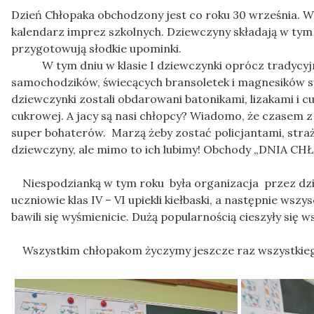
Dzień Chłopaka obchodzony jest co roku 30 września. W 
kalendarz imprez szkolnych. Dziewczyny składają w tym
przygotowują słodkie upominki.
W tym dniu w klasie I dziewczynki oprócz tradycyjny
samochodzików, świecących bransoletek i magnesików su
dziewczynki zostali obdarowani batonikami, lizakami i c
cukrowej. A jacy są nasi chłopcy? Wiadomo, że czasem z 
super bohaterów. Marzą żeby zostać policjantami, straż
dziewczyny, ale mimo to ich lubimy! Obchody „DNIA CHŁ
Niespodzianką w tym roku była organizacja przez dziew
uczniowie klas IV – VI upiekli kiełbaski, a następnie ws
bawili się wyśmienicie. Dużą popularnością cieszyły się 
Wszystkim chłopakom życzymy jeszcze raz wszystkiego