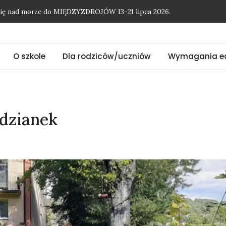
O szkole
Dla rodziców/uczniów
Wymagania e
onię nad morze do MIĘDZYZDROJÓW 13-21 lipca 2026.
odzianek