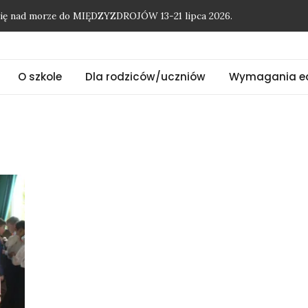
onię nad morze do MIĘDZYZDROJÓW 13-21 lipca 2026.
O szkole
Dla rodziców/uczniów
Wymagania e