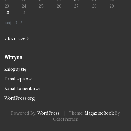
23
24
25
26
27
28
29
30
31
maj 2022
« kwi
cze »
Witryna
Zaloguj się
Kanał wpisów
Kanał komentarzy
WordPress.org
Powered By:
WordPress
|
Theme:
MagazineBook
By
OdieThemes