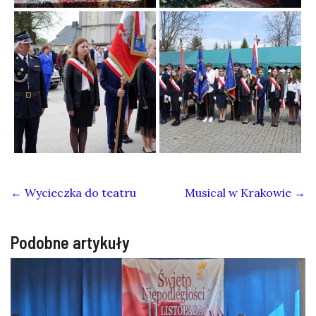
←
Wycieczka do teatru
Musical w Krakowie
→
Podobne artykuły