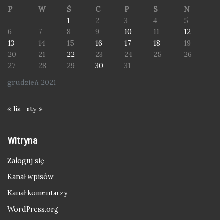
P
W
Ś
C
P
S
N
1
2
3
4
5
6
7
8
9
10
11
12
13
14
15
16
17
18
19
20
21
22
23
24
25
26
27
28
29
30
31
grudzień 2021
« lis
sty »
Witryna
Zaloguj się
Kanał wpisów
Kanał komentarzy
WordPress.org