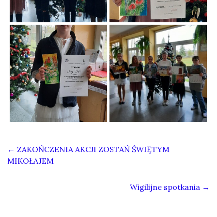
←
ZAKOŃCZENIA AKCJI ZOSTAŃ ŚWIĘTYM
MIKOŁAJEM
Wigilijne spotkania
→