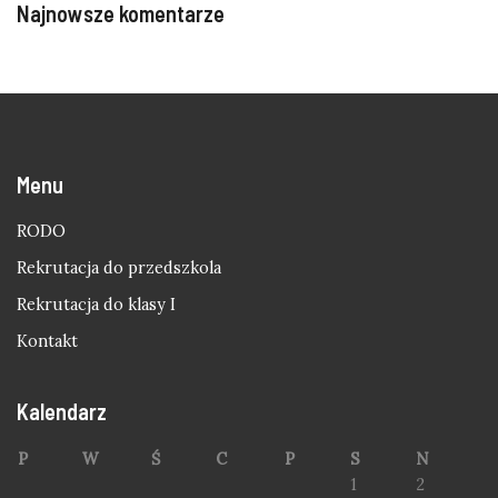
Najnowsze komentarze
Menu
RODO
Rekrutacja do przedszkola
Rekrutacja do klasy I
Kontakt
Kalendarz
P
W
Ś
C
P
S
N
1
2