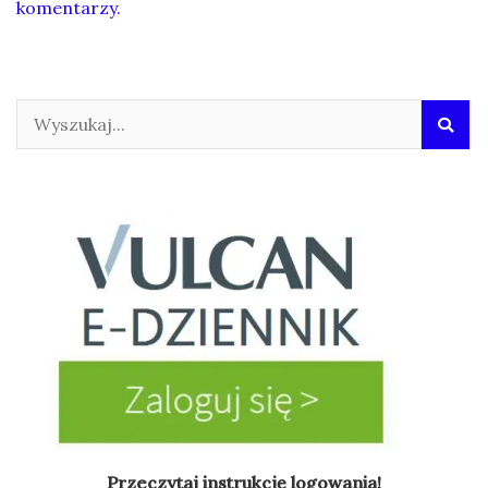
komentarzy.
Przeczytaj instrukcję logowania!