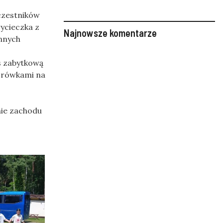
czestników
ycieczka z
Najnowsze komentarze
nnych
s zabytkową
torówkami na
nie zachodu