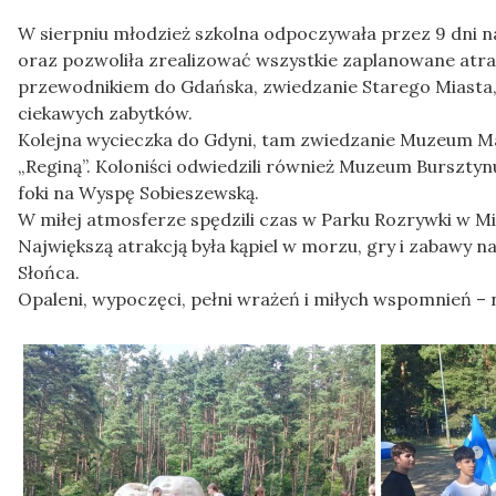
W sierpniu młodzież szkolna odpoczywała przez 9 dni 
oraz pozwoliła zrealizować wszystkie zaplanowane atrak
przewodnikiem do Gdańska, zwiedzanie Starego Miasta,
ciekawych zabytków.
Kolejna wycieczka do Gdyni, tam zwiedzanie Muzeum Ma
„Reginą”. Koloniści odwiedzili również Muzeum Burszty
foki na Wyspę Sobieszewską.
W miłej atmosferze spędzili czas w Parku Rozrywki w M
Największą atrakcją była kąpiel w morzu, gry i zabawy n
Słońca.
Opaleni, wypoczęci, pełni wrażeń i miłych wspomnień – 