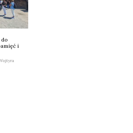
I do
amięć i
Wojtyra