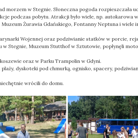
nad morzem w Stegnie. Słoneczna pogoda rozpieszczała u
cje podczas pobytu. Atrakcji było wiele, np. autokarowa w
 Muzeum Żurawia Gdańskiego, Fontanny Neptuna i wiele i
rynarki Wojennej oraz podziwianie statków w porcie, rej
nu w Stegnie, Muzeum Stutthof w Sztutowie, popłynęli mo
ikoszewie oraz w Parku Trampolin w Gdyni.
a plaży, dyskoteki pod chmurką, ognisko, spacery, podziwia
niechętnie wrócili do domu.