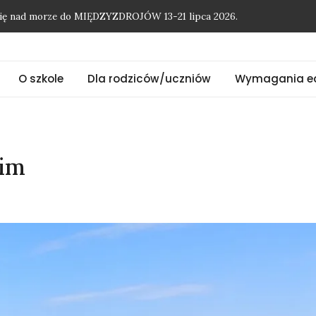
O szkole
Dla rodziców/uczniów
Wymagania e
onię nad morze do MIĘDZYZDROJÓW 13-21 lipca 2026.
kim