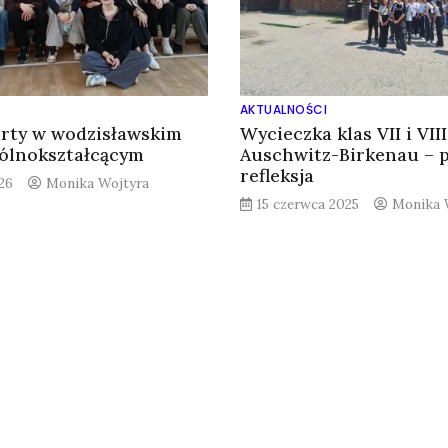
AKTUALNOŚCI
arty w wodzisławskim
Wycieczka klas VII i VII
ólnokształcącym
Auschwitz-Birkenau – p
refleksja
26
Monika Wojtyra
15 czerwca 2025
Monika 