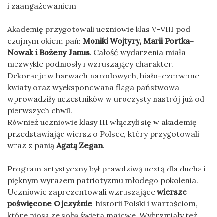
i zaangażowaniem.
Akademię przygotowali uczniowie klas V-VIII pod
czujnym okiem pań:
Moniki Wojtyry, Marii Portka-
Nowak i Bożeny Janus
. Całość wydarzenia miała
niezwykle podniosły i wzruszający charakter.
Dekoracje w barwach narodowych, biało-czerwone
kwiaty oraz wyeksponowana flaga państwowa
wprowadziły uczestników w uroczysty nastrój już od
pierwszych chwil.
Również uczniowie klasy III włączyli się w akademię
przedstawiając wiersz o Polsce, który przygotowali
wraz z panią
Agatą Zegan
.
Program artystyczny był prawdziwą ucztą dla ducha i
pięknym wyrazem patriotyzmu młodego pokolenia.
Uczniowie zaprezentowali wzruszające
wiersze
poświęcone Ojczyźnie
, historii Polski i wartościom,
które niosą ze sobą święta majowe. Wybrzmiały też