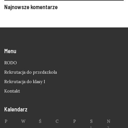
Najnowsze komentarze
Menu
RODO
Rekrutacja do przedszkola
Rekrutacja do klasy I
Kontakt
Kalendarz
P
W
Ś
C
P
S
N
1
2