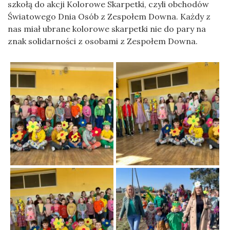
szkołą do akcji Kolorowe Skarpetki, czyli obchodów
Światowego Dnia Osób z Zespołem Downa. Każdy z
nas miał ubrane kolorowe skarpetki nie do pary na
znak solidarności z osobami z Zespołem Downa.