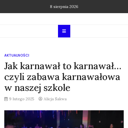
Skip
8 sierpnia 2026
to
content
AKTUALNOŚCI
Jak karnawał to karnawał…
czyli zabawa karnawałowa
w naszej szkole
9 lutego 2025
Alicja Sakwa