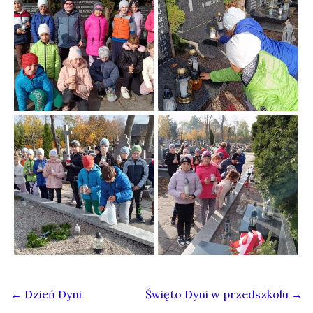
←
Dzień Dyni
Święto Dyni w przedszkolu
→