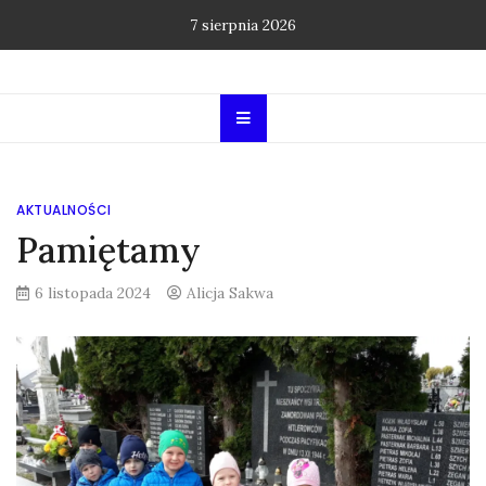
Skip
7 sierpnia 2026
to
content
AKTUALNOŚCI
Pamiętamy
6 listopada 2024
Alicja Sakwa