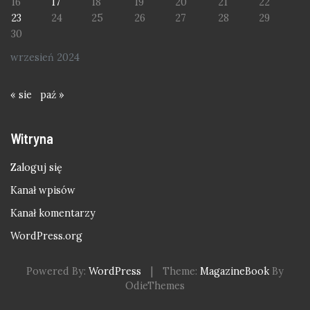
16
17
18
19
20
21
22
23
24
25
26
27
28
29
30
wrzesień 2024
« sie
paź »
Witryna
Zaloguj się
Kanał wpisów
Kanał komentarzy
WordPress.org
Powered By:
WordPress
|
Theme:
MagazineBook
By
OdieThemes