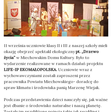
11 września uczniowie klasy II i III z naszej szkoły mieli
okazję obejrzeć spektakl ekologiczny
pt. „Drzewo
życia”
w Miechowskim Domu Kultury. Było to
wydarzenie realizowane w ramach działań projektu
LIFE-IP EKOMAŁOPOLSKA.
Uczniowie wraz z
wychowawczyniami zostali zaproszeni przez
pracownika Powiatu Miechowskiego- doradcę do
spraw klimatu i środowiska panią Marzenę Wiejak.
Podczas przedstawienia dzieci nauczyły się, jak ważne
jest dbanie o środowisko nat­u­ralne i naszą plan­etę.
Zostały im przybliżone poję­cia takie jak recyk­ling i