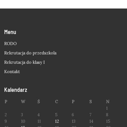
Menu
RODO
Rekrutacja do przedszkola
Rekrutacja do klasy I
Kontakt
Kalendarz
P
W
Ś
C
P
S
N
1
2
3
4
5
6
7
8
9
10
11
12
13
14
15