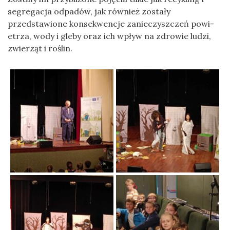
seg­re­gacja odpadów, jak również zostały
przed­staw­ione kon­sek­wencje zanieczyszczeń powi­
etrza, wody i gleby oraz ich wpływ na zdrowie ludzi,
zwierząt i roślin.