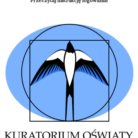
Przeczytaj instrukcję logowania!