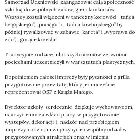
Samorząd Uczniowski zaangażował całą społeczność
szkolną do wspólnych zabaw, gier i konkursów.
Wszyscy zostali włączeni w taneczny korowód „tańca
belgijskiego”, „pociągu” i „ tańca kowbojskiego” by
później rywalizować w zabawie” kareta” i „wyprawa do
zoo”, „gorące krzesła”.
Tradycyjnie rodzice młodszych uczniów ze swoimi
pociechami uczestniczyli w warsztatach plastycznych.
Dopełnieniem całości imprezy były pyszności z grilla
przygotowane przez tatę, który jednocześnie
reprezentował OSP z Książa Małego.
Dyrektor szkoły serdecznie dziękuje wychowawcom,
nauczycielom za wkład pracy w przygotowanie
występów, dekoracji i nadzór nad przebiegiem
imprezy, rodzicom za przybycie i wspólny udział w
przygotowanych atrakcjach oraz w imieniu