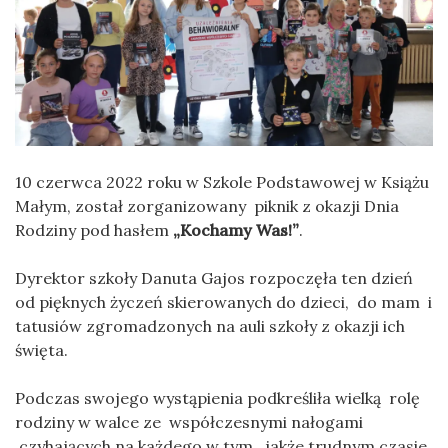
10 czerwca 2022 roku w Szkole Podstawowej w Książu
Małym, został zorganizowany piknik z okazji Dnia
Rodziny pod hasłem
„Kochamy Was!”
.
Dyrektor szkoły Danuta Gajos rozpoczęła ten dzień
od pięknych życzeń skierowanych do dzieci, do mam i
tatusiów zgromadzonych na auli szkoły z okazji ich
święta.
Podczas swojego wystąpienia podkreśliła wielką rolę
rodziny w walce ze współczesnymi nałogami
czyhających na każdego w tym, jakże trudnym czasie.